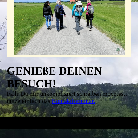
GENIEßE DEINEN
BESUCH!
Falls Du mir unkompliziert schreiben möchtest,
nutze einfach das
Kontaktformular
.