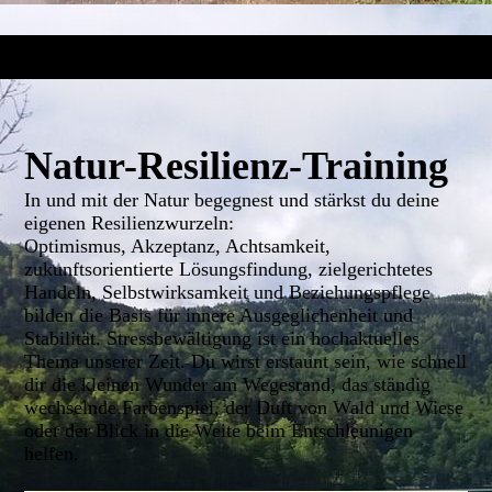
Natur-Resilienz-Training
In und mit der Natur begegnest und stärkst du deine
eigenen Resilienzwurzeln:
Optimismus, Akzeptanz, Achtsamkeit,
zukunftsorientierte Lösungsfindung, zielgerichtetes
Handeln, Selbstwirksamkeit und Beziehungspflege
bilden die Basis für innere Ausgeglichenheit und
Stabilität. Stressbewältigung ist ein hochaktuelles
Thema unserer Zeit. Du wirst erstaunt sein, wie schnell
dir die kleinen Wunder am Wegesrand, das ständig
wechselnde Farbenspiel, der Duft von Wald und Wiese
oder der Blick in die Weite beim Entschleunigen
helfen.